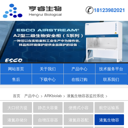
18123982021
网站首页
关于我们
产品中心
技术服务平台
售后
下载中心
在线订购
联系我们
首页
产品中心
>
ARKbiolab
>
液氮生物容器监控系统
>
大口径方提
静态大容量
便携式小容
航空运输系
液氮存储分
自增压容器
液氮容器配
液氮生物容