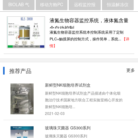
LineGene Mini 实时荧光定量PCR分析仪
BIOLAB 气
移动方舱PC
远程监控报
恒温解冻仪
产品简介 LineGene Mini 实时荧光定量PCR分
析仪是博日公司为应对多元化、高复杂使用环境
液氮生物容器监控系统，液体氮含量
而开发的一款...
全自动控制
液氮生物容器监控系统本控制系统采用了定制
2021-01-29
PLC+触摸屏的控制方式，操作简单，系统...
【详
情】
移动PCR检验实验室车载式
移动PCR检验实验室车载式 MLV-6000 博日科
技
2021-01-29
推荐产品
更多
新鲜型NK细胞培养试剂盒
新鲜型NK细胞培养试剂盒产品描述由个体化细
胞治疗技术国家地方联合工程实验室精心开发的
新鲜型NK细胞培...
2021-02-03
玻璃珠灭菌器 GS300系列
玻璃珠灭菌器 GS300系列